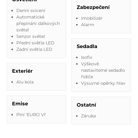
Zabezpečení
Denní svícení
Automatické
Imobilizér
přepínání dálkových
Alarm
světel
Senzor světel
Přední světla LED
Sedadla
Zadní světla LED
Isofix
Výškově
nastavitelné sedadlo
Exteriér
řidiče
Alu kola
Výsuvné opěrky hlav
Emise
Ostatní
Plní 'EURO VI'
Záruka