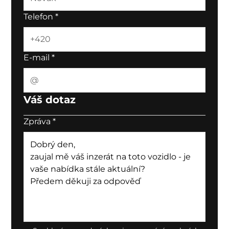
Telefon
*
E-mail
*
Váš dotaz
Zpráva
*