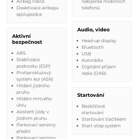
Airbag řidiče
nabíječka mobilních
Deaktivace airbagu
telefonů
spolujezdce
Audio, video
Aktivní
Head-up display
bezpečnost
Bluetooth
ABS
USB
Stabilizace
Autorádio
podvozku (ESP)
Digitální příjem
Protiprokluzový
rádia (DAB)
systém kol (ASR)
Hlídání jízdního
pruhu
Startování
Hlídání mrtvého
úhlu
Bezklíčové
Asistent jízdy v
startování
jízdním pruhu
Startování tlačítkem
Parkovací senzory
Start-stop systém
přední
Parkovací senzory