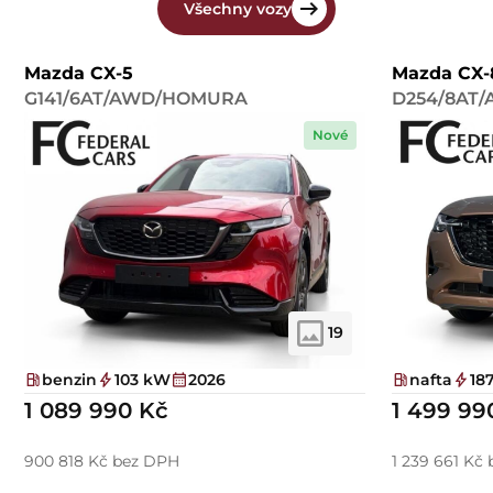
Všechny vozy
Mazda CX-5
Mazda CX-
G141/6AT/AWD/HOMURA
D254/8AT
Nové
19
benzin
103 kW
2026
nafta
18
1 089 990 Kč
1 499 99
900 818 Kč bez DPH
1 239 661 Kč