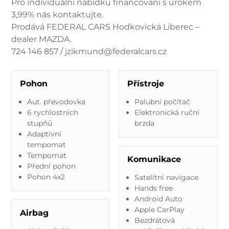
Pro individuální nabídku financování s úrokem
3,99% nás kontaktujte.
Prodává FEDERAL CARS Hodkovická Liberec –
dealer MAZDA.
724 146 857 / jzikmund@federalcars.cz
Pohon
Přístroje
Aut. převodovka
Palubní počítač
6 rychlostních
Elektronická ruční
stupňů
brzda
Adaptivní
tempomat
Tempomat
Komunikace
Přední pohon
Pohon 4x2
Satelitní navigace
Hands free
Android Auto
Apple CarPlay
Airbag
Bezdrátová