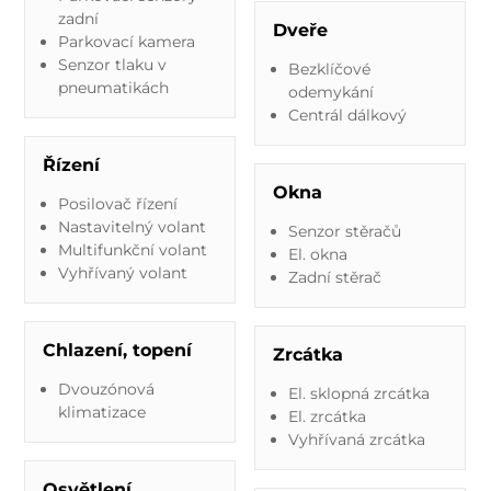
zadní
Dveře
Parkovací kamera
Senzor tlaku v
Bezklíčové
pneumatikách
odemykání
Centrál dálkový
Řízení
Okna
Posilovač řízení
Nastavitelný volant
Senzor stěračů
Multifunkční volant
El. okna
Vyhřívaný volant
Zadní stěrač
Chlazení, topení
Zrcátka
Dvouzónová
El. sklopná zrcátka
klimatizace
El. zrcátka
Vyhřívaná zrcátka
Osvětlení