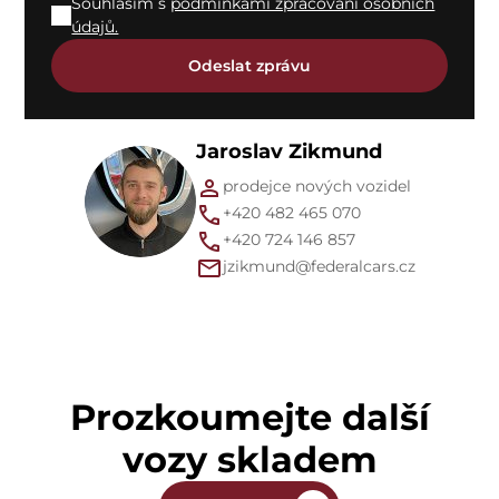
Souhlasím s
podmínkami zpracování osobních
údajů.
Jaroslav Zikmund
prodejce nových vozidel
+420 482 465 070
+420 724 146 857
jzikmund@federalcars.cz
Prozkoumejte další
vozy skladem