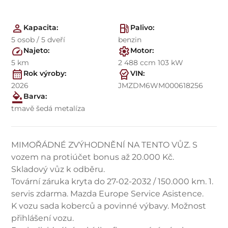
Kapacita:
Palivo:
5 osob / 5 dveří
benzin
Najeto:
Motor:
5 km
2 488 ccm 103 kW
Rok výroby:
VIN:
2026
JMZDM6WM000618256
Barva:
tmavě šedá metalíza
MIMOŘÁDNÉ ZVÝHODNĚNÍ NA TENTO VŮZ. S
vozem na protiúčet bonus až 20.000 Kč.
Skladový vůz k odběru.
Tovární záruka kryta do 27-02-2032 / 150.000 km. 1.
servis zdarma. Mazda Europe Service Asistence.
K vozu sada koberců a povinné výbavy. Možnost
přihlášení vozu.