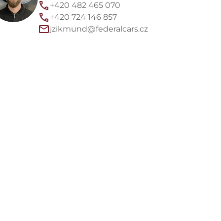
+420 482 465 070
+420 724 146 857
jzikmund@federalcars.cz