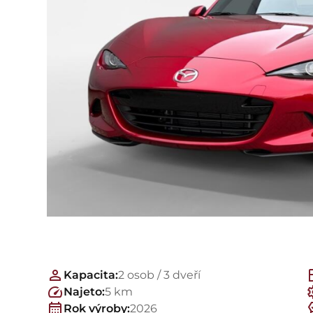
Kapacita:
2 osob / 3 dveří
Najeto:
5 km
Rok výroby:
2026