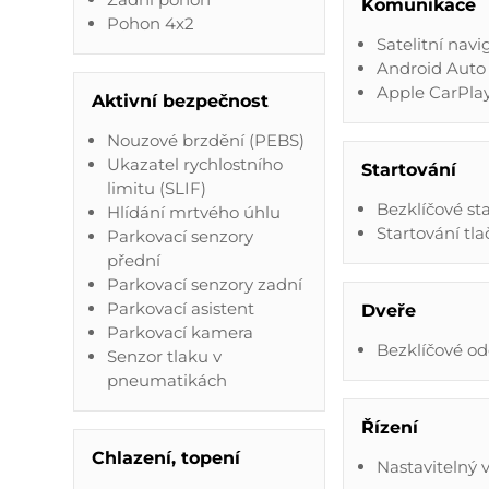
Komunikace
Pohon 4x2
Satelitní navi
Android Auto
Apple CarPla
Aktivní bezpečnost
Nouzové brzdění (PEBS)
Ukazatel rychlostního
Startování
limitu (SLIF)
Bezklíčové st
Hlídání mrtvého úhlu
Startování tl
Parkovací senzory
přední
Parkovací senzory zadní
Parkovací asistent
Dveře
Parkovací kamera
Bezklíčové o
Senzor tlaku v
pneumatikách
Řízení
Chlazení, topení
Nastavitelný 