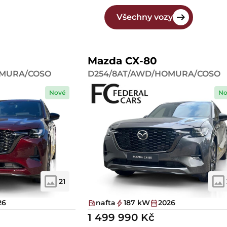
Všechny vozy
Mazda CX-80
OMURA/COSO
D254/8AT/AWD/HOMURA/COSO
Nové
No
21
26
nafta
187 kW
2026
1 499 990 Kč