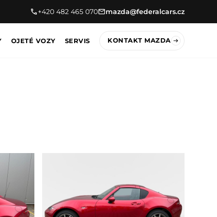
+420 482 465 070
mazda@federalcars.cz
KONTAKT MAZDA
Y
OJETÉ VOZY
SERVIS