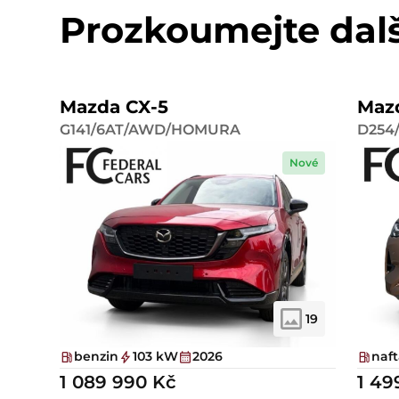
Prozkoumejte dal
Mazda CX-5
Maz
G141/6AT/AWD/HOMURA
D254
Nové
19
benzin
103 kW
2026
naf
1 089 990 Kč
1 49