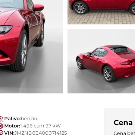
Palivo:
benzin
Cena
Motor:
1 496 ccm 97 kW
VIN:
JMZND6EA000714125
Cena be