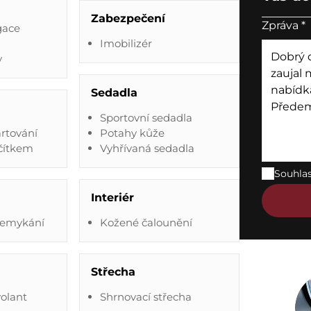
Zabezpečení
Zpráva
*
gace
Imobilizér
y
Sedadla
Sportovní sedadla
artování
Potahy kůže
ačítkem
Vyhřívaná sedadla
Souhla
Interiér
demykání
Kožené čalounění
Střecha
volant
Shrnovací střecha