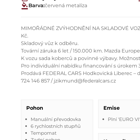
Barva:
červená metalíza
MIMOŘÁDNÉ ZVÝHODNĚNÍ NA SKLADOVÉ VOZY. S
Kč.
Skladový vůz k odběru.
Tovární záruka 6 let / 150.000 km. Mazda Europe
K vozu sada koberců a povinné výbavy. Možnost 
Pro individuální nabídku financování s úrokem 
Prodává FEDERAL CARS Hodkovická Liberec – 
724 146 857 / jzikmund@federalcars.cz
Pohon
Emise
Manuální převodovka
Plní 'EURO VI
6 rychlostních stupňů
Tempomat
Zadní pohon