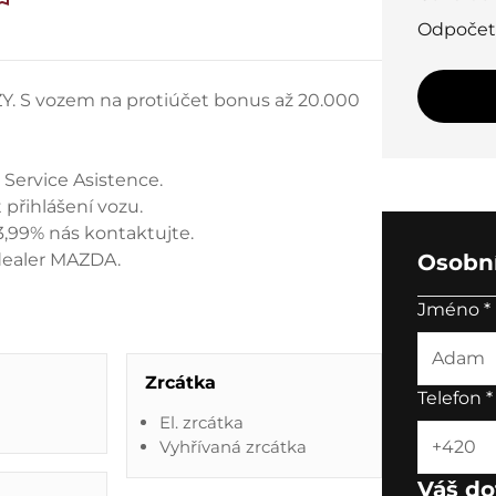
Odpoče
 vozem na protiúčet bonus až 20.000
 Service Asistence.
přihlášení vozu.
3,99% nás kontaktujte.
dealer MAZDA.
Osobní
Jméno
*
Zrcátka
Telefon
*
'
El. zrcátka
Vyhřívaná zrcátka
Váš do