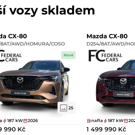
ší vozy skladem
da CX-80
Mazda CX-80
/8AT/AWD/HOMURA/COSO
D254/8AT/AWD/H
Nové
25
ta
187 kW
2026
nafta
187 kW
20
9 990 Kč
1 499 990 Kč