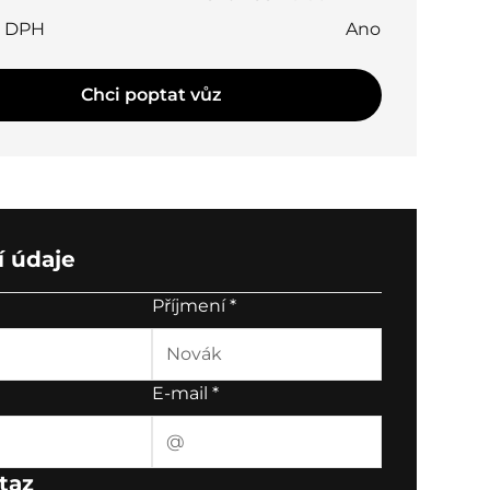
t DPH
Ano
Chci poptat vůz
 údaje
Příjmení
*
E-mail
*
taz