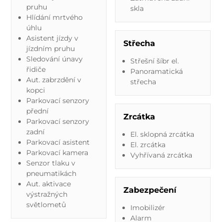
pruhu
skla
Hlídání mrtvého
úhlu
Asistent jízdy v
Střecha
jízdním pruhu
Sledování únavy
Střešní šíbr el.
řidiče
Panoramatická
Aut. zabrzdění v
střecha
kopci
Parkovací senzory
přední
Zrcátka
Parkovací senzory
zadní
El. sklopná zrcátka
Parkovací asistent
El. zrcátka
Parkovací kamera
Vyhřívaná zrcátka
Senzor tlaku v
pneumatikách
Aut. aktivace
Zabezpečení
výstražných
světlometů
Imobilizér
Alarm