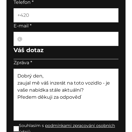
Telefon
*
E-mail
*
Váš dotaz
Zpráva
*
Souhlasím s
podmínkami zpracování osobních
údajů.