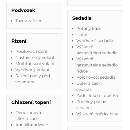
Podvozek
Sedadla
Tažné zařízení
Potahy kůže
Isofix
Vyhřívaná sedadla
Řízení
Výškově
Posilovač řízení
nastavitelná sedadla
Nastavitelný volant
Výškově
Multifunkční volant
nastavitelné sedadlo
Vyhřívaný volant
řidiče
Řazení pádly pod
Polohovací sedadla
volantem
Dělená zadní
sedadla
Zadní loketní opěrka
Podélný posuv
Chlazení, topení
sedadel
Dvouzónová
Výsuvné opěrky hlav
klimatizace
Aut. klimatizace