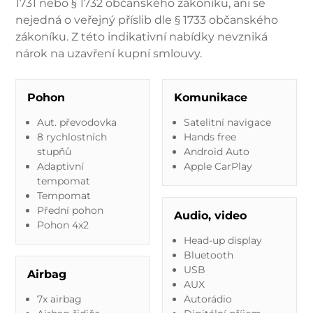
1731 nebo § 1732 občanského zákoníku, ani se
nejedná o veřejný příslib dle § 1733 občanského
zákoníku. Z této indikativní nabídky nevzniká
nárok na uzavření kupní smlouvy.
Pohon
Komunikace
Aut. převodovka
Satelitní navigace
8 rychlostních
Hands free
stupňů
Android Auto
Adaptivní
Apple CarPlay
tempomat
Tempomat
Přední pohon
Audio, video
Pohon 4x2
Head-up display
Bluetooth
USB
Airbag
AUX
7x airbag
Autorádio