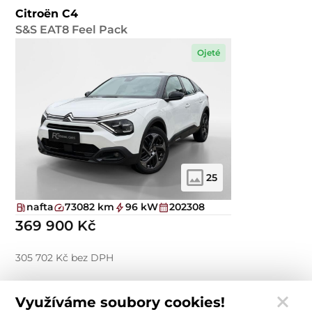
Citroën C4
S&S EAT8 Feel Pack
Ojeté
25
nafta
73082 km
96 kW
202308
369 900 Kč
305 702 Kč bez DPH
Využíváme soubory cookies!