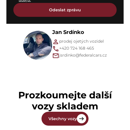
Jan Srdínko
prodej ojetých vozidel
+420 724 168 465
jsrdinko@federalcars.cz
Prozkoumejte další
vozy skladem
Všechny vozy