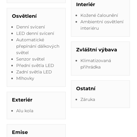
Interiér
Kožené čalounění
Osvětlení
Ambientní osvětlení
Denní svícení
interiéru
LED denní svícení
Automatické
přepínání dálkových
Zvláštní výbava
světel
Senzor světel
Klimatizovaná
Přední světla LED
přihrádka
Zadní světla LED
Mlhovky
Ostatní
Záruka
Exteriér
Alu kola
Emise