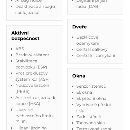
Airbag řidiče
Digitální příjem
Deaktivace airbagu
rádia (DAB)
spolujezdce
Dveře
Aktivní
Bezklíčové
bezpečnost
odemykání
ABS
Centrál dálkový
Brzdový asistent
Centrální zamykání
Stabilizace
podvozku (ESP)
Protiprokluzový
Okna
systém kol (ASR)
Nouzové brzdění
Senzor stěračů
(PEBS)
El. okna
Asistent rozjezdu do
El. přední okna
kopce (HSA)
Vyhřívané přední
Ukazatel
sklo
rychlostního limitu
Zadní stěrač
(SLIF)
Tónovaná skla
Hlídání jízdního
Zatmavená zadní