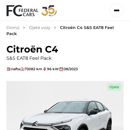
Domů
Ojeté vozy
Citroën C4 S&S EAT8 Feel
Pack
Citroën C4
S&S EAT8 Feel Pack
nafta
73082 km
96 kW
08/2023
Ojeté