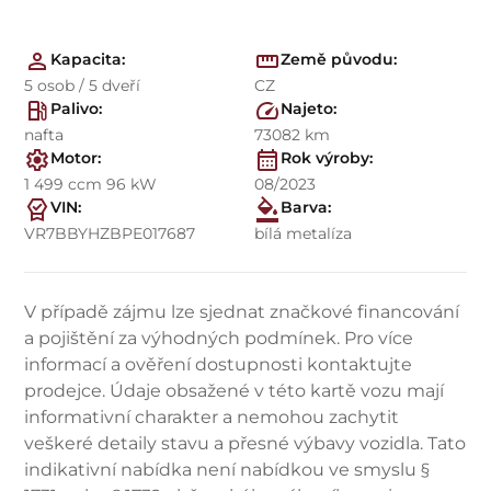
Kapacita:
Země původu:
5 osob / 5 dveří
CZ
Palivo:
Najeto:
nafta
73082 km
Motor:
Rok výroby:
1 499 ccm 96 kW
08/2023
VIN:
Barva:
VR7BBYHZBPE017687
bílá metalíza
V případě zájmu lze sjednat značkové financování
a pojištění za výhodných podmínek. Pro více
informací a ověření dostupnosti kontaktujte
prodejce. Údaje obsažené v této kartě vozu mají
informativní charakter a nemohou zachytit
veškeré detaily stavu a přesné výbavy vozidla. Tato
indikativní nabídka není nabídkou ve smyslu §